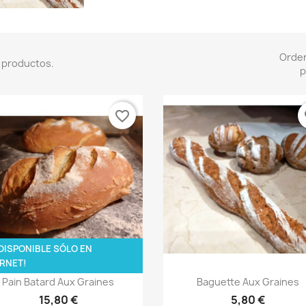
Orde
 productos.
p
favorite_border
fa
DISPONIBLE SÓLO EN
RNET!
Vista rápida
Vista rápida


Pain Batard Aux Graines
Baguette Aux Graines
15,80 €
5,80 €