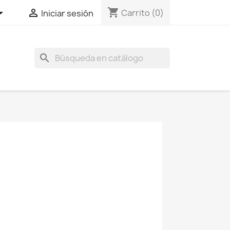
shopping_cart


Carrito
(0)
Iniciar sesión
search