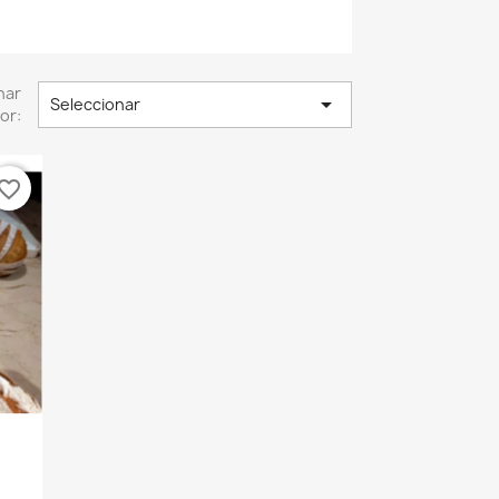
nar

Seleccionar
or:
vorite_border