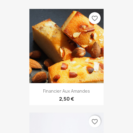
favorite_border
Financier Aux Amandes
2,50 €
favorite_border