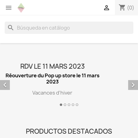
shopping_cart


(0)
search
RDV LE 11 MARS 2023
rture du Pop up store le 11 mars
2023


Vacances d’hiver
Prépar
PRODUCTOS DESTACADOS