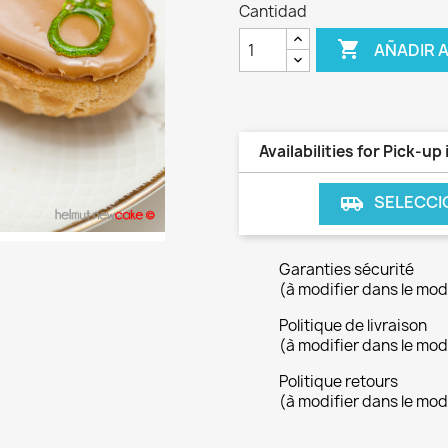
Cantidad

AÑADIR 
Availabilities for Pick-up 
SELECCI
airport_shuttle
Garanties sécurité
(à modifier dans le mo
Politique de livraison
(à modifier dans le mo
Politique retours
(à modifier dans le mo