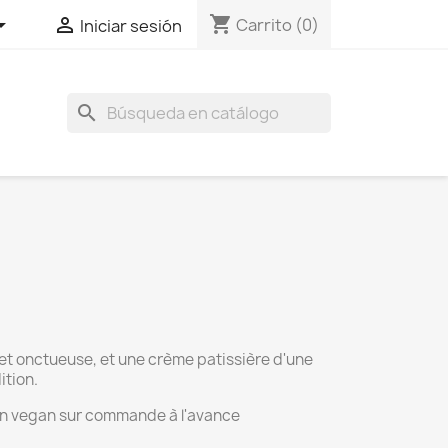
shopping_cart


Carrito
(0)
Iniciar sesión
search
t onctueuse, et une crème patissière d'une
ition.
ion vegan sur commande à l'avance