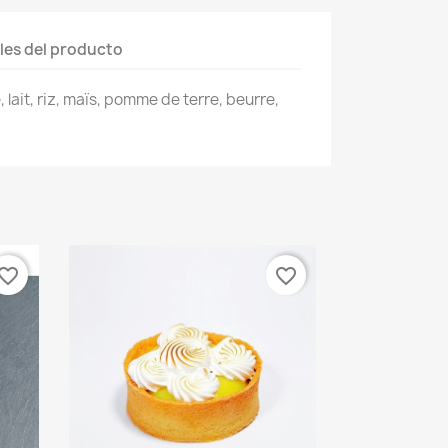
les del producto
 lait, riz, maïs, pomme de terre, beurre,
vorite_border
favorite_border