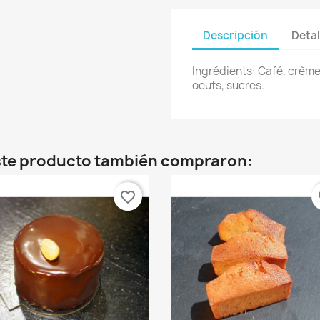
Descripción
Detal
Ingrédients: Café, crème,
oeufs, sucres.
este producto también compraron:
favorite_border
fa