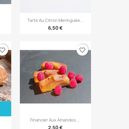
Vista rápida

Tarte Au Citron Meringuée...
6,50 €
vorite_border
favorite_border
Vista rápida

Financier Aux Amandes,...
2,50 €