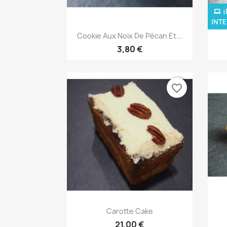
¡
INTE
Vista rápida

Cookie Aux Noix De Pécan Et...
3,80 €
favorite_border
Vista rápida

Carotte Cake
21,00 €