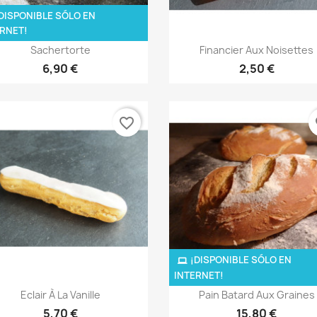
DISPONIBLE SÓLO EN
RNET!
Vista rápida
Vista rápida


Sachertorte
Financier Aux Noisettes
6,90 €
2,50 €
favorite_border
fa
¡DISPONIBLE SÓLO EN
INTERNET!
Vista rápida
Vista rápida


Eclair À La Vanille
Pain Batard Aux Graines
5,70 €
15,80 €